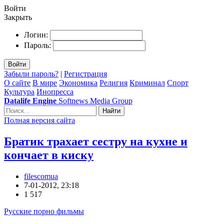
Войти
Закрыть
Логин:
Пароль:
Войти
Забыли пароль?
|
Регистрация
О сайте
В мире
Экономика
Религия
Криминал
Спорт
Культура
Инопресса
Datalife Engine
Softnews Media Group
Найти
Полная версия сайта
Братик трахает сестру на кухне и
кончает в киску
filescomua
7-01-2012, 23:18
1 517
Русские порно фильмы