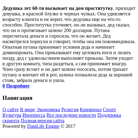
Дедушка лет 60-ти вызывает на дом проститутку
, приходит
девушка, в красной блузке и черных чулках. Она удивляется
возрасту клиента и не верит, что дедушка еще на что-то
способен. Проститутка уточняет, он-ли вызывал, дед сказал,
что он и протягивает шлюхе 200 долларов. Путана
пересчитала деньги и спросила, что он желает. Дед
насмотрелся порнухи и говорит, чтобы она им покомандовала.
Опытная путана принимает условия деда и начинает
доминировать. Она приказывает ему целовать ноги и лизать
пизду, дед с удовольствием выполняет приказы. Затем уходит
в другую комнату, типа раздеться, а сам принимает виагру.
Член сразу встает и он дает шлюхе пососать, потом трахает
путану и кончает ей в рот, шлюха похвалила деда за хороший
стояк, забрала деньги и ушла.
0
Подробнее
Навигация
О сайте
В мире
Экономика
Религия
Криминал
Спорт
Культура
Инопресса
Все последние новости
Поддержка
скрипта
Полная версия сайта
Powered by
DataLife Engine
© 2017