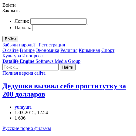
Войти
Закрыть
Логин:
Пароль:
Войти
Забыли пароль?
|
Регистрация
О сайте
В мире
Экономика
Религия
Криминал
Спорт
Культура
Инопресса
Datalife Engine
Softnews Media Group
Найти
Полная версия сайта
Дедушка вызвал себе проститутку за
200 долларов
yurayura
1-03-2015, 12:54
1 606
Русские порно фильмы